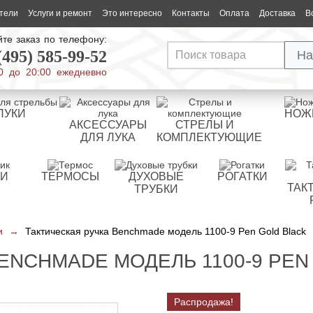
тели
Услуги и ремонт
Это интересно
Контакты
Оплата
Доставка
В
те заказ по телефону:
(495) 585-99-52
На
0 до 20:00 ежедневно
ЛУКИ
НОЖ
АКСЕССУАРЫ
СТРЕЛЫ И
ДЛЯ ЛУКА
КОМПЛЕКТУЮЩИЕ
РИ
ТЕРМОСЫ
ДУХОВЫЕ
РОГАТКИ
ТАК
ТРУБКИ
и
→
Тактическая ручка Benchmade модель 1100-9 Pen Gold Black
ENCHMADE МОДЕЛЬ 1100-9 PEN
Распродажа!