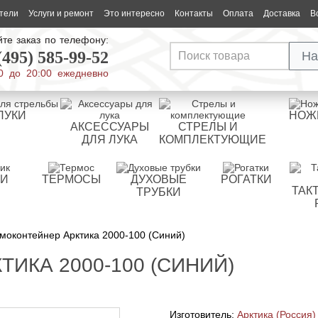
тели
Услуги и ремонт
Это интересно
Контакты
Оплата
Доставка
В
те заказ по телефону:
(495) 585-99-52
На
0 до 20:00 ежедневно
ЛУКИ
НОЖ
АКСЕССУАРЫ
СТРЕЛЫ И
ДЛЯ ЛУКА
КОМПЛЕКТУЮЩИЕ
РИ
ТЕРМОСЫ
ДУХОВЫЕ
РОГАТКИ
ТАК
ТРУБКИ
моконтейнер Арктика 2000-100 (Синий)
ИКА 2000-100 (СИНИЙ)
Изготовитель:
Арктика (Россия)