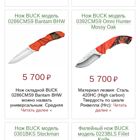
Нож BUCK модель
Нож BUCK модель
0286CMS9 Bantam BHW
0392CMS9 Omni Hunter
Mossy Oak
5 700
₽
5 700
₽
Нож складной BUCK
Материал лезвия: Сталь
0286CMS9 Bantam BHW
420НС (High carbon)
можно назвать
Твердость по шкале
универсальным. Средняя
Роквелла (Hrc):
Читать
Читать далее »
далее »
Нож BUCK модель
Филейный нож BUCK
0301BKS Stockman
модель 0223BLS Fillet
Knife