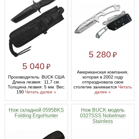
Тетивы и тросы для арбалетов
Подставки для лука
Инсерты для арбалетных стрел
Тычковые ножи
Механические точилки для ножей
Натяжители для арбалетов
Ремни и петли
Инсерты для лучных стрел
Непальские кукри
Паста для полировки ножей
Тетива для лука, нити
Стрелы для арбалета
Ножи тактические
5 280
₽
Рукоятки для лука
Стрелы для лука
Ножи танто
5 040
₽
Американская компания,
Плечи для лука
Выниматели для стрел
Топоры
которая в 2002 году
Производитель: BUCK США
отпраздновала свое
Длина лезвия: 11,7 см.
столетие занимается
Читать
Толщина лезвия: 5 мм. Вес:
Нагрудники
Топорики-томагавки
далее »
190
Читать далее »
Краги для стрельбы
Ножи известных брендов
Нож складной 0595BKS
Нож BUCK модель
Folding ErgoHunter
0327SSS Nobelman
Stainless
Напальчники для классических луков
Мультитулы
Перчатки для традиционных луков
Метательные ножи