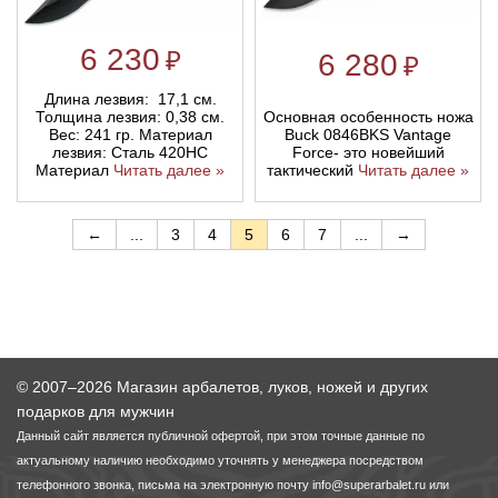
6 230
₽
6 280
₽
Длина лезвия: 17,1 см.
Основная особенность ножа
Толщина лезвия: 0,38 см.
Buck 0846BKS Vantage
Вес: 241 гр. Материал
Force- это новейший
лезвия: Сталь 420HC
тактический
Читать далее »
Материал
Читать далее »
←
...
3
4
5
6
7
...
→
© 2007–2026 Магазин арбалетов, луков, ножей и других
подарков для мужчин
Данный сайт является публичной офертой, при этом точные данные по
актуальному наличию необходимо уточнять у менеджера посредством
телефонного звонка, письма на электронную почту
info@superarbalet.ru
или