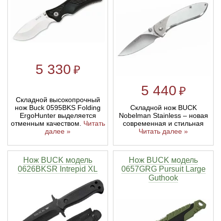
Линейки для настройки лука
Охотничьи ножи
Полочки для лука
Ножи складные
5 330
₽
Кликеры для лука
5 440
₽
Плунжеры для лука
Складной высокопрочный
нож Buck 0595BKS Folding
Складной нож BUCK
ErgoHunter выделяется
Nobelman Stainless – новая
отменным качеством.
Читать
современная и стильная
Киссеры для лука
далее »
Читать далее »
Нож BUCK модель
Нож BUCK модель
0626BKSR Intrepid XL
0657GRG Pursuit Large
Guthook