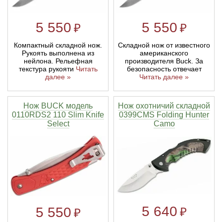
5 550
5 550
₽
₽
Компактный складной нож.
Складной нож от известного
Рукоять выполнена из
американского
нейлона. Рельефная
производителя Buck. За
текстура рукояти
Читать
безопасность отвечает
далее »
Читать далее »
Нож BUCK модель
Нож охотничий складной
0110RDS2 110 Slim Knife
0399CMS Folding Hunter
Select
Camo
5 640
5 550
₽
₽