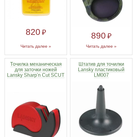
Линейки для настройки лука
Охотничьи ножи
820
Полочки для лука
Ножи складные
₽
890
₽
Кликеры для лука
Читать далее »
Читать далее »
Плунжеры для лука
Точилка механическая
Штатив для точилки
для заточки ножей
Lansky пластиковый
Lansky Sharp'n Cut SCUT
LM007
Киссеры для лука