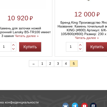
12 000
₽
10 920
₽
Бренд King Производство Яп
Название: Камень точильный 
Камень для заточки ножей
KING (#800) Артикул: 6/K
оронний Lansky BS-TR100 имеет
105/800(#800) Размер: 230 х
3 камня
Читать далее »
Читать далее »
Купить
Купить
←
1
2
3
4
5
ика конфиденциальности