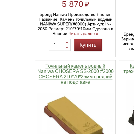
5 870
₽
Бренд Naniwa Производство Япония
Название: Камень точильный водный
NANIWA SUPER(#8000) Артикул: IN-
2080 Размер: 210*70*10мм Сделано в
Японии
Читать далее »
Брен
Зерни
испол
Купить
за
Точильный камень водный
К
Naniwa CHOSERA SS-2000 #2000
трех
CHOSERA 210*70*25мм средний
на подставке