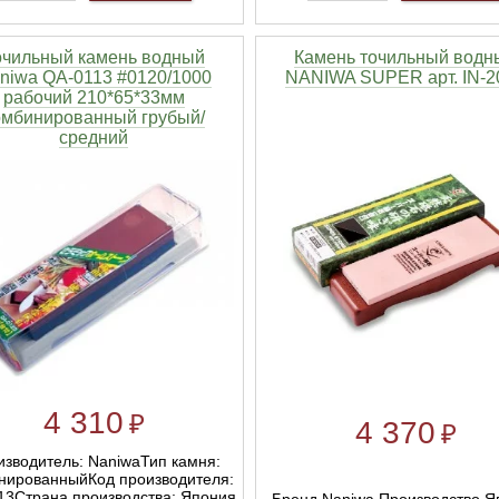
очильный камень водный
Камень точильный водн
niwa QA-0113 #0120/1000
NANIWA SUPER арт. IN-2
рабочий 210*65*33мм
омбинированный грубый/
средний
4 310
₽
4 370
₽
зводитель: NaniwaТип камня:
нированныйКод производителя:
13Страна производства: Япония
Бренд Naniwa Производство Я