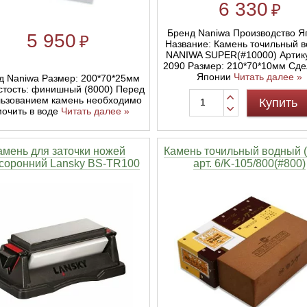
6 330
₽
Бренд Naniwa Производство Я
5 950
₽
Название: Камень точильный 
NANIWA SUPER(#10000) Артику
2090 Размер: 210*70*10мм Сде
Японии
Читать далее »
д Naniwa Размер: 200*70*25мм
стость: финишный (8000) Перед
ьзованием камень необходимо
Купить
мочить в воде
Читать далее »
амень для заточки ножей
Камень точильный водный (
соронний Lansky BS-TR100
арт. 6/K-105/800(#800)