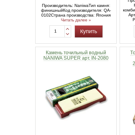
Про
Производитель: NaniwaТип камня:
комби
финишныйКод производителя: QA-
Арт
0102Страна производства: Япония
Р
Читать далее »
Купить
Камень точильный водный
Т
NANIWA SUPER арт. IN-2080