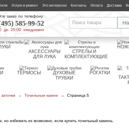
тели
Услуги и ремонт
Это интересно
Контакты
Оплата
Доставка
В
те заказ по телефону:
(495) 585-99-52
На
0 до 20:00 ежедневно
ЛУКИ
НОЖ
АКСЕССУАРЫ
СТРЕЛЫ И
ДЛЯ ЛУКА
КОМПЛЕКТУЮЩИЕ
РИ
ТЕРМОСЫ
ДУХОВЫЕ
РОГАТКИ
ТАК
ТРУБКИ
 заточки
→
Точильные камни
→
Страница 5
 но избежать их возможно, если купить точильный камень.