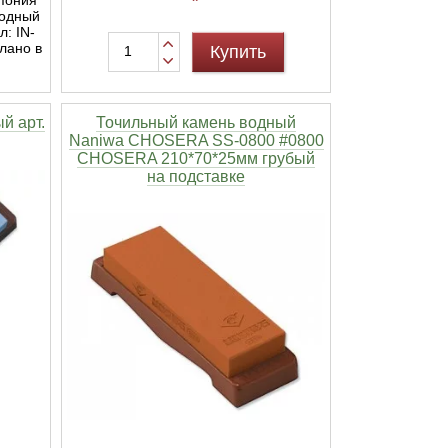
водный
: IN-
лано в
Купить
й арт.
Точильный камень водный
Naniwa CHOSERA SS-0800 #0800
CHOSERA 210*70*25мм грубый
на подставке