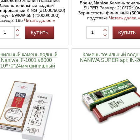
изводство Япония Название:
Бренд Naniwa Камень точил
Камень точильный водный
SUPER Размер: 210*70*10
нированный KING (#1000/6000)
Зернистость: финишный (500
икул: 59/KW-65 (#1000/6000)
подставке
Читать далее 
азмер: 185
Читать далее »
Купить
Купить
очильный камень водный
Камень точильный водн
Naniwa IF-1001 #8000
NANIWA SUPER арт. IN-2
210*70*24мм финишный