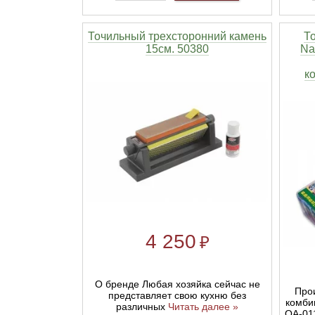
Линейки для настройки лука
Охотничьи ножи
Точильный трехсторонний камень
Т
15см. 50380
Na
Полочки для лука
Ножи складные
к
Кликеры для лука
Плунжеры для лука
Киссеры для лука
4 250
₽
О бренде Любая хозяйка сейчас не
Прои
представляет свою кухню без
комби
различных
Читать далее »
QA-01