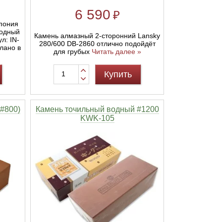
6 590
₽
пония
водный
Камень алмазный 2-сторонний Lansky
л: IN-
280/600 DB-2860 отлично подойдёт
лано в
для грубых
Читать далее »
Купить
#800)
Камень точильный водный #1200
KWK-105