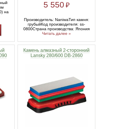
ьный
5 550
₽
мм
0) на
»
Производитель: NaniwaТип камня:
грубыйКод производителя: ss-
0800Страна производства: Япония
Читать далее »
ый
Камень алмазный 2-сторонний
090
Lansky 280/600 DB-2860