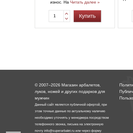
износ. На
Читать далее »
Купить
© 2007–2026 Магазин арбалетов,
Полит
луков, ножей и других подарков для
Публи
мужчин
Пользо
Данный сайт является публичной офертой, при
этом точные данные по актуальному наличию
необходимо уточнять у менеджера посредством
телефонного звонка, письма на электронную
почту
info@superarbalet.ru
или через форму