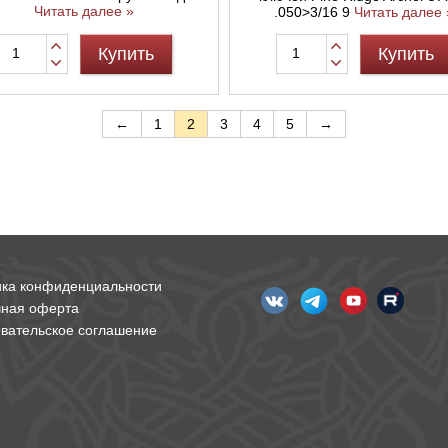
Читать далее »
.050>3/16 9
Читать далее 
Купить
Купить
←
1
2
3
4
5
→
ика конфиденциальности
чная оферта
вательское соглашение