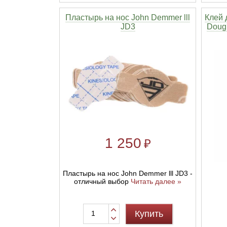
Пластырь на нос John Demmer lll
Клей 
JD3
Doug'
1 250
₽
Пластырь на нос John Demmer lll JD3 -
отличный выбор
Читать далее »
Купить