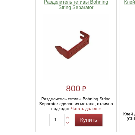
Разделитель тетивы Bohning
Клей
String Separator
Линейки для настройки лука
Охотничьи ножи
Полочки для лука
Ножи складные
Кликеры для лука
Плунжеры для лука
Киссеры для лука
800
₽
Разделитель тетивы Bohning String
Separator сделан из метала, отлично
подходит
Читать далее »
Клей 
(СШ
Купить