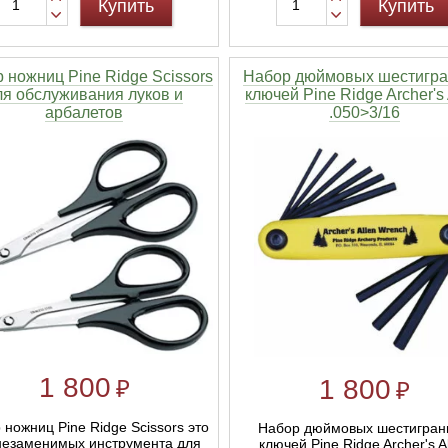
Купить
Купить
 ножниц Pine Ridge Scissors
Набор дюймовых шестигр
ля обслуживания луков и
ключей Pine Ridge Archer's 
арбалетов
.050>3/16
1 800
1 800
₽
₽
 ножниц Pine Ridge Scissors это
Набор дюймовых шестигран
незаменимых инструмента для
ключей Pine Ridge Archer's A