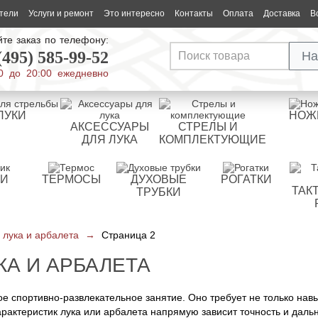
тели
Услуги и ремонт
Это интересно
Контакты
Оплата
Доставка
В
те заказ по телефону:
(495) 585-99-52
На
0 до 20:00 ежедневно
ЛУКИ
НОЖ
АКСЕССУАРЫ
СТРЕЛЫ И
ДЛЯ ЛУКА
КОМПЛЕКТУЮЩИЕ
РИ
ТЕРМОСЫ
ДУХОВЫЕ
РОГАТКИ
ТАК
ТРУБКИ
 лука и арбалета
→
Страница 2
КА И АРБАЛЕТА
ое спортивно-развлекательное занятие. Оно требует не только нав
арактеристик лука или арбалета напрямую зависит точность и дальн