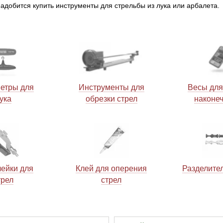
адобится купить инструменты для стрельбы из лука или арбалета.
етры для
Инструменты для
Весы для
ука
обрезки стрел
наконе
ейки для
Клей для оперения
Разделите
трел
стрел