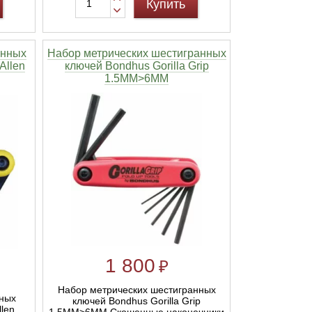
Купить
анных
Набор метрических шестигранных
Allen
ключей Bondhus Gorilla Grip
1.5MM>6MM
1 800
₽
Набор метрических шестигранных
ных
ключей Bondhus Gorilla Grip
llen
1.5MM>6MM Скошенные наконечники