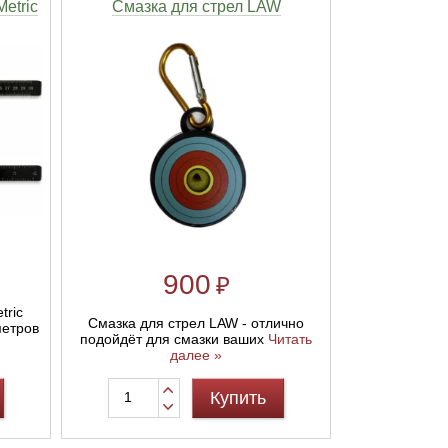
etric
Смазка для стрел LAW
900
₽
tric
Смазка для стрел LAW - отлично
метров
подойдёт для смазки ваших
Читать
далее »
Купить