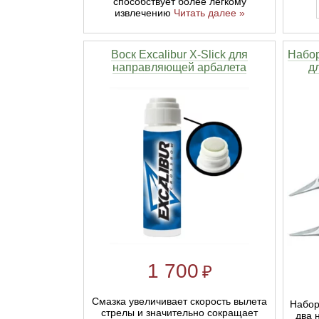
способствует более легкому
извлечению
Читать далее »
Воск Excalibur X-Slick для
Набор
направляющей арбалета
д
1 700
₽
Смазка увеличивает скорость вылета
Набор
стрелы и значительно сокращает
два 