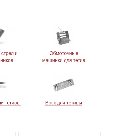
 стрел и
Обмоточные
чников
машинки для тетив
ли тетивы
Воск для тетивы