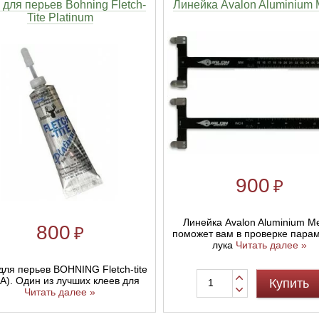
 для перьев Bohning Fletch-
Линейка Avalon Aluminium M
Tite Platinum
900
₽
Линейка Avalon Aluminium Me
800
₽
поможет вам в проверке пара
лука
Читать далее »
для перьев BOHNING Fletch-tite
А). Один из лучших клеев для
Купить
Читать далее »