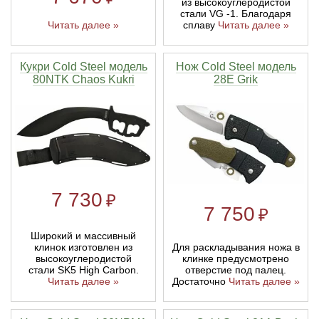
из высокоуглеродистой
стали VG -1. Благодаря
Читать далее »
сплаву
Читать далее »
Кукри Cold Steel модель
Нож Cold Steel модель
80NTK Chaos Kukri
28E Grik
7 730
₽
7 750
₽
Широкий и массивный
клинок изготовлен из
Для раскладывания ножа в
высокоуглеродистой
клинке предусмотрено
стали SK5 High Carbon.
отверстие под палец.
Читать далее »
Достаточно
Читать далее »