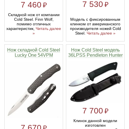
7 530
7 460
₽
₽
Линейки для настройки лука
Охотничьи ножи
Складной нож от компании
Модель с фиксированным
Cold Steel. Finn Wolf,
клинком от американского
помимо отличных
Полочки для лука
Ножи складные
производителя ножей Cold
характеристик,
Читать далее
Steel.
Читать далее »
»
Кликеры для лука
Нож складной Cold Steel
Нож Cold Steel модель
Lucky One 54VPM
36LPSS Pendleton Hunter
Плунжеры для лука
Киссеры для лука
7 700
₽
Клинок данной модели
изготовлен
7 670
₽