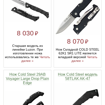
8 030
₽
8 070
₽
Старшая модель из
линейки Luzon. При
Нож Складной COLD STEEL
изготовлении ножа
62K1 SR1 LITE является
использовались те же
Читать
младшей версией
Читать
далее »
далее »
Нож Cold Steel 29AB
Нож Cold Steel модель
Voyager Large Drop Plain
58TLAK AK-47
Edge