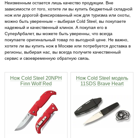
Неизменным остается лишь качество продукции. Вне
зависимости от того, хотите ли вы купить бюджетный складной
Тетивы и тросы для арбалетов
Подставки для лука
Инсерты для арбалетных стрел
Тычковые ножи
Механические точилки для ножей
нож или дорогой фиксированный нож для туризма или охоты,
можно быть уверенным – выбирая Cold Steel, вы покупаете
Натяжители для арбалетов
Ремни и петли
Инсерты для лучных стрел
Непальские кукри
Паста для полировки ножей
надежный и качественный клинок. А покупая его в
СуперАрбалет, вы можете быть уверенны, что всегда
покупаете оригинальный товар по выгодной цене. Не важно,
Тетива для лука, нити
Стрелы для арбалета
Ножи тактические
хотите ли вы купить нож в Москве или потребуется доставка в
регионы, выбирая нас, вы всегда получите качественный
сервис и своевременную обратную связь.
Рукоятки для лука
Стрелы для лука
Ножи танто
Плечи для лука
Выниматели для стрел
Топоры
Нож Cold Steel 20NPH
Нож Cold Steel модель
Finn Wolf Red
11SDS Brave Heart
Нагрудники
Топорики-томагавки
Краги для стрельбы
Ножи известных брендов
Напальчники для классических луков
Мультитулы
Перчатки для традиционных луков
Метательные ножи