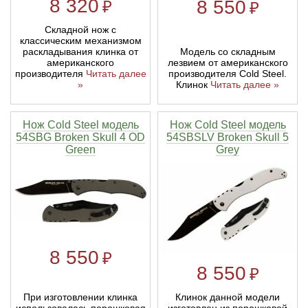
8 320
8 550
₽
₽
Складной нож с
классическим механизмом
Модель со складным
раскладывания клинка от
лезвием от американского
американского
производителя Cold Steel.
производителя
Читать далее
Клинок
Читать далее »
»
Нож Cold Steel модель
Нож Cold Steel модель
54SBG Broken Skull 4 OD
54SBSLV Broken Skull 5
Green
Grey
8 550
₽
8 550
₽
При изготовлении клинка
Клинок данной модели
использовалась порошковая
изготовлен из порошковой