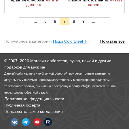
далее »
далее »
←
...
5
6
7
8
9
...
→
Популярное в категории:
Ножи Cold Steel Ti-Lite
,
Сold Steel
Показать все
machete
© 2007–2026 Магазин арбалетов, луков, ножей и других
подарков для мужчин
Данный сайт является публичной офертой, при этом точные данные по
актуальному наличию необходимо уточнять у менеджера посредством
телефонного звонка, письма на электронную почту
info@superarbalet.ru
или
через форму обратной связи.
Политика конфиденциальности
Публичная оферта
Пользовательское соглашение