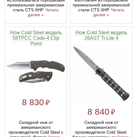
премиальная американская
премиальной американской
сталь CTS XHP.
Читать
стали CTS XHP.
Читать
далее »
далее »
Нож Cold Steel модель
Нож Cold Steel модель
58TPCC Code-4 Clip
26AST Ti-Lite 4
Point
8 830
₽
8 840
₽
Складной нож от
Складной нож от
американского
американского
производителя Cold Steel с
производителя Cold Steel.
гарантией. Форма
Читать
Клинок изготовлен из
Читать