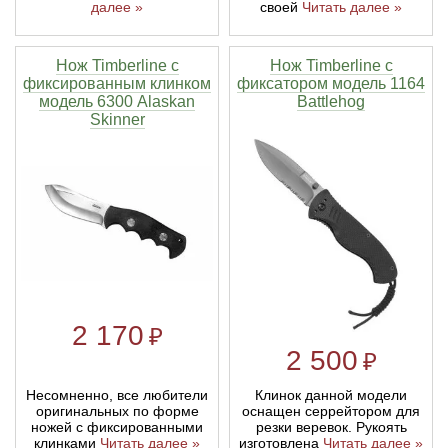
далее »
своей
Читать далее »
Линейки для настройки лука
Охотничьи ножи
Нож Timberline с
Нож Timberline с
фиксированным клинком
фиксатором модель 1164
Полочки для лука
Ножи складные
модель 6300 Alaskan
Battlehog
Skinner
Кликеры для лука
Плунжеры для лука
Киссеры для лука
2 170
₽
2 500
₽
Несомненно, все любители
Клинок данной модели
оригинальных по форме
оснащен серрейтором для
ножей с фиксированными
резки веревок. Рукоять
клинками
Читать далее »
изготовлена
Читать далее »