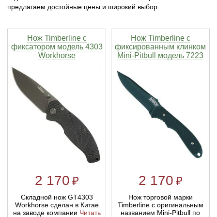
предлагаем достойные цены и широкий выбор.
Тетивы и тросы для арбалетов
Подставки для лука
Инсерты для арбалетных стрел
Тычковые ножи
Механические точилки для ножей
Нож Timberline с
Нож Timberline с
Натяжители для арбалетов
Ремни и петли
Инсерты для лучных стрел
Непальские кукри
Паста для полировки ножей
фиксатором модель 4303
фиксированным клинком
Workhorse
Mini-Pitbull модель 7223
Тетива для лука, нити
Стрелы для арбалета
Ножи тактические
Рукоятки для лука
Стрелы для лука
Ножи танто
Плечи для лука
Выниматели для стрел
Топоры
Нагрудники
Топорики-томагавки
Краги для стрельбы
Ножи известных брендов
2 170
2 170
₽
₽
Напальчники для классических луков
Мультитулы
Складной нож GT4303
Нож торговой марки
Workhorse сделан в Китае
Timberline с оригинальным
на заводе компании
Читать
названием Mini-Pitbull по
Перчатки для традиционных луков
Метательные ножи