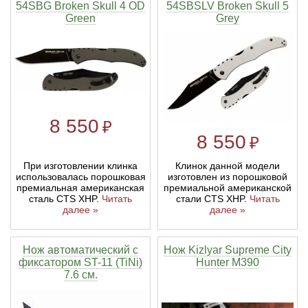
54SBG Broken Skull 4 OD
54SBSLV Broken Skull 5
Green
Grey
Линейки для настройки лука
Охотничьи ножи
Полочки для лука
Ножи складные
Кликеры для лука
8 550
₽
8 550
Плунжеры для лука
₽
При изготовлении клинка
Клинок данной модели
Киссеры для лука
использовалась порошковая
изготовлен из порошковой
премиальная американская
премиальной американской
сталь CTS XHP.
Читать
стали CTS XHP.
Читать
далее »
далее »
Нож автоматический с
Нож Kizlyar Supreme City
фиксатором ST-11 (TiNi)
Hunter M390
7.6 см.