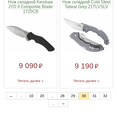
Нож складной Kershaw
Нож складной Cold Steel
JYD II Composite Blade
Talwar Grey 21TLVSLV
1725CB
9 090
9 190
₽
₽
Читать далее »
Читать далее »
←
...
10
20
...
28
29
30
31
32
...
→