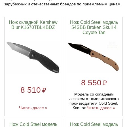
зарубежных и отечественных брендов по приемлемым ценам.
Тетивы и тросы для арбалетов
Подставки для лука
Инсерты для арбалетных стрел
Тычковые ножи
Механические точилки для ножей
Нож складной Kershaw
Нож Cold Steel модель
Натяжители для арбалетов
Ремни и петли
Инсерты для лучных стрел
Непальские кукри
Паста для полировки ножей
Blur K1670TBLKBDZ
54SBB Broken Skull 4
Coyote Tan
Тетива для лука, нити
Стрелы для арбалета
Ножи тактические
Рукоятки для лука
Стрелы для лука
Ножи танто
Плечи для лука
Выниматели для стрел
Топоры
8 550
₽
Нагрудники
Топорики-томагавки
8 510
₽
Модель со складным
Краги для стрельбы
Ножи известных брендов
лезвием от американского
производителя Cold Steel.
Читать далее »
Клинок
Читать далее »
Напальчники для классических луков
Мультитулы
Нож Cold Steel модель
Нож Cold Steel модель
Перчатки для традиционных луков
Метательные ножи