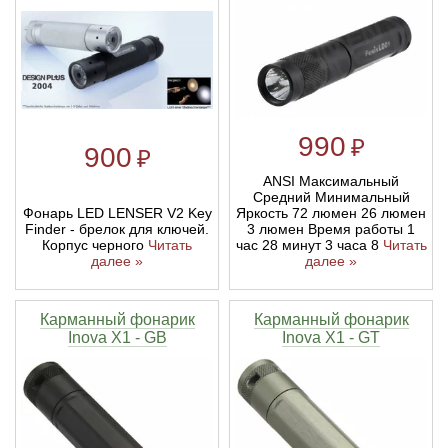
Тетивы и тросы для арбалетов
Подставки для лука
Инсерты для арбалетных стрел
Тычковые ножи
Механические точилки для ножей
Натяжители для арбалетов
Ремни и петли
Инсерты для лучных стрел
Непальские кукри
Паста для полировки ножей
Тетива для лука, нити
Стрелы для арбалета
Ножи тактические
990
₽
900
₽
ANSI Максимальный
Рукоятки для лука
Стрелы для лука
Ножи танто
Средний Минимальный
Фонарь LED LENSER V2 Key
Яркость 72 люмен 26 люмен
Finder - брелок для ключей.
3 люмен Время работы 1
Плечи для лука
Выниматели для стрел
Топоры
Корпус черного
Читать
час 28 минут 3 часа 8
Читать
далее »
далее »
Нагрудники
Топорики-томагавки
Карманный фонарик
Карманный фонарик
Inova X1 - GB
Inova X1 - GT
Краги для стрельбы
Ножи известных брендов
Напальчники для классических луков
Мультитулы
Перчатки для традиционных луков
Метательные ножи