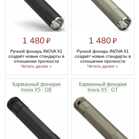
Линейки для настройки лука
Охотничьи ножи
Полочки для лука
Ножи складные
1 480
1 480
₽
₽
Кликеры для лука
Ручной фонарь INOVA X1
Ручной фонарь INOVA X1
создаёт новые стандарты в
создаёт новые стандарты в
отношении прочности
отношении прочности
Плунжеры для лука
Читать далее »
Читать далее »
Киссеры для лука
Карманный фонарик
Карманный фонарик
Inova X5 - GB
Inova X5 - GT