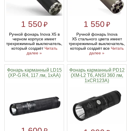
1 550
1 550
₽
₽
Ручной фонарь Inova X5 в
Ручной фонарь Inova
черном корпусе имеет
X5 стального цвета имеет
трехрежимный выключатель,
трехрежимный выключатель,
который создаёт
Читать
который создаёт все
Читать
далее »
далее »
Фонарь карманный LD15
Фонарь карманный PD12
(XP-G R4, 117 лм, 1хAA)
(XM-L2 T6, ANSI 360 лм,
1xCR123A)
1 600
₽