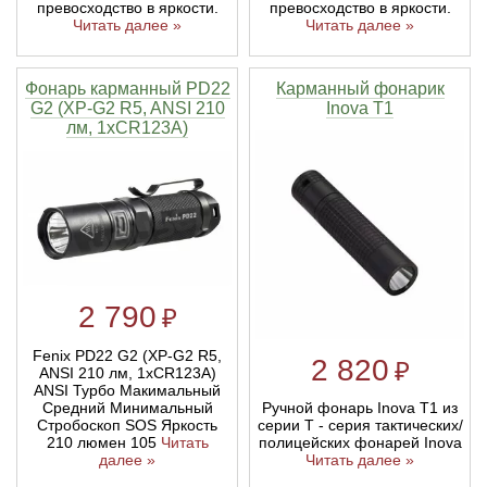
превосходство в яркости.
превосходство в яркости.
Читать далее »
Читать далее »
Фонарь карманный PD22
Карманный фонарик
G2 (XP-G2 R5, ANSI 210
Inova T1
лм, 1xCR123A)
2 790
₽
Fenix PD22 G2 (XP-G2 R5,
2 820
₽
ANSI 210 лм, 1xCR123A)
ANSI Турбо Макимальный
Средний Минимальный
Ручной фонарь Inova T1 из
Стробоскоп SOS Яркость
серии T - серия тактических/
210 люмен 105
Читать
полицейских фонарей Inova
далее »
Читать далее »