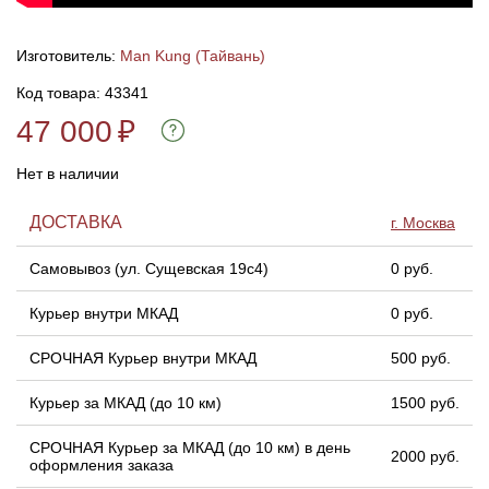
Линейки для настройки лука
Охотничьи ножи
Изготовитель:
Man Kung (Тайвань)
Код товара: 43341
Полочки для лука
Ножи складные
47 000
₽
Кликеры для лука
Нет в наличии
Плунжеры для лука
ДОСТАВКА
г. Москва
Самовывоз (ул. Сущевская 19с4)
0 руб.
Киссеры для лука
Курьер внутри МКАД
0 руб.
СРОЧНАЯ Курьер внутри МКАД
500 руб.
Курьер за МКАД (до 10 км)
1500 руб.
СРОЧНАЯ Курьер за МКАД (до 10 км) в день
2000 руб.
оформления заказа