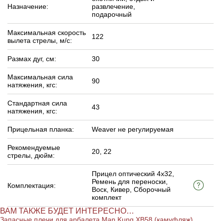
Назначение:
развлечение,
подарочный
Максимальная скорость
122
вылета стрелы, м/c:
Размах дуг, см:
30
Максимальная сила
90
натяжения, кгс:
Стандартная сила
43
натяжения, кгс:
Прицельная планка:
Weaver не регулируемая
Рекомендуемые
20, 22
стрелы, дюйм:
Прицел оптический 4х32,
Ремень для переноски,
Комплектация:
Воск, Кивер, Сборочный
комплект
ВАМ ТАКЖЕ БУДЕТ ИНТЕРЕСНО…
Запасные плечи для арбалета Man Kung XB58 (камуфляж)