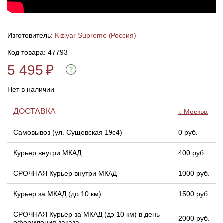
Линейки для настройки лука
Охотничьи ножи
Изготовитель:
Kizlyar Supreme (Россия)
Полочки для лука
Ножи складные
Код товара: 47793
5 495
₽
Кликеры для лука
Нет в наличии
Плунжеры для лука
ДОСТАВКА
г. Москва
Киссеры для лука
Самовывоз (ул. Сущевская 19с4)
0 руб.
Курьер внутри МКАД
400 руб.
СРОЧНАЯ Курьер внутри МКАД
1000 руб.
Курьер за МКАД (до 10 км)
1500 руб.
СРОЧНАЯ Курьер за МКАД (до 10 км) в день
2000 руб.
оформления заказа