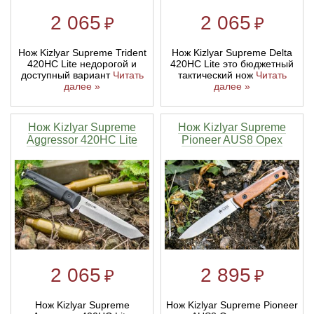
2 065
2 065
₽
₽
Линейки для настройки лука
Охотничьи ножи
Нож Kizlyar Supreme Trident
Нож Kizlyar Supreme Delta
420HC Lite недорогой и
420HC Lite это бюджетный
Полочки для лука
Ножи складные
доступный вариант
Читать
тактический нож
Читать
далее »
далее »
Кликеры для лука
Нож Kizlyar Supreme
Нож Kizlyar Supreme
Aggressor 420HC Lite
Pioneer AUS8 Орех
Плунжеры для лука
Киссеры для лука
2 065
2 895
₽
₽
Нож Kizlyar Supreme
Нож Kizlyar Supreme Pioneer