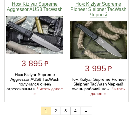
Нож Kizlyar Supreme
Нож Kizlyar Supreme
Aggressor AUS8 TacWash
Pioneer Sleipner TacWash
Черный
3 895
₽
3 995
₽
Нож Kizlyar Supreme
Aggressor AUS8 TacWash
Нож Kizlyar Supreme Pioneer
получился очень
Sleipner TacWash Черный
агрессивным и
Читать далее
очень рабочий нож.
Читать
»
далее »
1
2
3
4
→