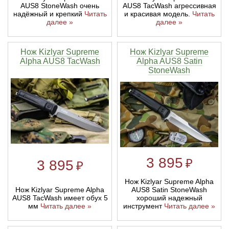
AUS8 StoneWash очень
AUS8 TacWash агрессивная
надёжный и крепкий
Читать
и красивая модель.
Читать
далее »
далее »
Нож Kizlyar Supreme
Нож Kizlyar Supreme
Alpha AUS8 TacWash
Alpha AUS8 Satin
StoneWash
3 895
₽
3 895
₽
Нож Kizlyar Supreme Alpha
Нож Kizlyar Supreme Alpha
AUS8 Satin StoneWash
AUS8 TacWash имеет обух 5
хороший надежный
мм
Читать далее »
инструмент
Читать далее »