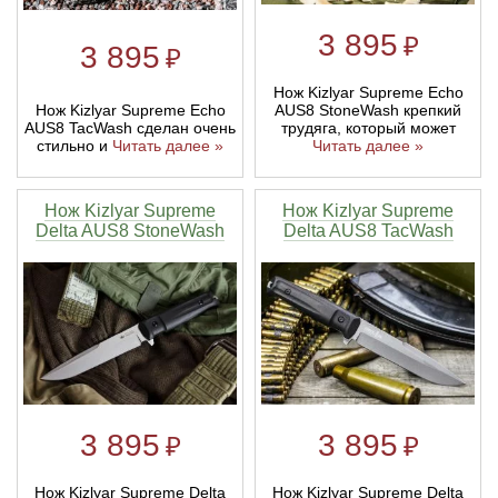
3 895
₽
3 895
₽
Нож Kizlyar Supreme Echo
Нож Kizlyar Supreme Echo
AUS8 StoneWash крепкий
AUS8 TacWash сделан очень
трудяга, который может
стильно и
Читать далее »
Читать далее »
Нож Kizlyar Supreme
Нож Kizlyar Supreme
Delta AUS8 StoneWash
Delta AUS8 TacWash
3 895
3 895
₽
₽
Нож Kizlyar Supreme Delta
Нож Kizlyar Supreme Delta