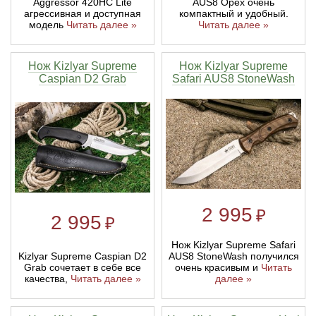
Aggressor 420HC Lite
AUS8 Орех очень
агрессивная и доступная
компактный и удобный.
модель
Читать далее »
Читать далее »
Нож Kizlyar Supreme
Нож Kizlyar Supreme
Caspian D2 Grab
Safari AUS8 StoneWash
2 995
₽
2 995
₽
Нож Kizlyar Supreme Safari
Kizlyar Supreme Caspian D2
AUS8 StoneWash получился
Grab сочетает в себе все
очень красивым и
Читать
качества,
Читать далее »
далее »