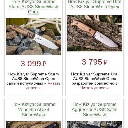
Нож Kizlyar Supreme
Нож Kizlyar Supreme Ural
Sturm AUS8 StoneWash
AUS8 StoneWash Орех
Орех
3 795
₽
3 099
₽
Нож Kizlyar Supreme Sturm
Нож Kizlyar Supreme Ural
AUS8 StoneWash Орех
AUS8 StoneWash Орех
самый популярный и
Читать
разработан совместно с
далее »
Читать далее »
Нож Kizlyar Supreme
Нож Kizlyar Supreme
Vendetta AUS8
Aggressor AUS8 Satin
StoneWash
StoneWash