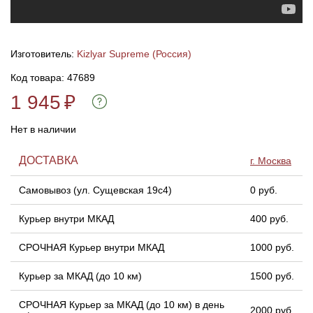
Линейки для настройки лука
Охотничьи ножи
Изготовитель:
Kizlyar Supreme (Россия)
Полочки для лука
Ножи складные
Код товара: 47689
1 945
₽
Кликеры для лука
Нет в наличии
Плунжеры для лука
ДОСТАВКА
г. Москва
Киссеры для лука
Самовывоз (ул. Сущевская 19с4)
0 руб.
Курьер внутри МКАД
400 руб.
СРОЧНАЯ Курьер внутри МКАД
1000 руб.
Курьер за МКАД (до 10 км)
1500 руб.
СРОЧНАЯ Курьер за МКАД (до 10 км) в день
2000 руб.