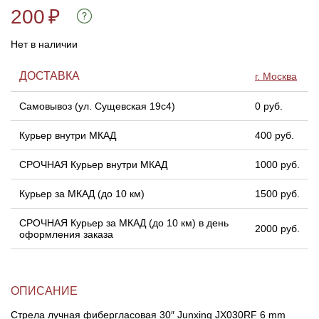
200
₽
Линейки для настройки лука
Охотничьи ножи
Нет в наличии
Полочки для лука
Ножи складные
ДОСТАВКА
г. Москва
Кликеры для лука
Самовывоз (ул. Сущевская 19с4)
0 руб.
Курьер внутри МКАД
400 руб.
Плунжеры для лука
СРОЧНАЯ Курьер внутри МКАД
1000 руб.
Киссеры для лука
Курьер за МКАД (до 10 км)
1500 руб.
СРОЧНАЯ Курьер за МКАД (до 10 км) в день
2000 руб.
оформления заказа
ОПИСАНИЕ
Стрела лучная фибергласовая 30″ Junxing JX030RF 6 mm