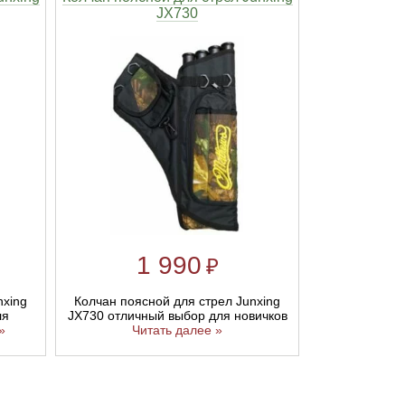
JX730
1 990
₽
nxing
Колчан поясной для стрел Junxing
ля
JX730 отличный выбор для новичков
»
Читать далее »