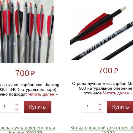
700
₽
700
₽
Стрела лучная микс карбон M
ла лучная карбоновая Junxing
500 натуральное оперение 
030T 340 (натуральное перо)
отличное
Читать далее »
ично подходит
Читать далее »
Купить
Купить
рела лучная деревянная
Колчан поясной для стрел J