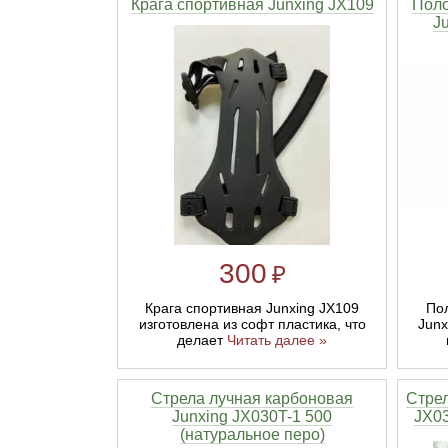
Крага спортивная Junxing JX109
Поло
J
Линейки для настройки лука
Охотничьи ножи
Полочки для лука
Ножи складные
Кликеры для лука
Плунжеры для лука
Киссеры для лука
300
₽
Пол
Крага спортивная Junxing JX109
Junx
изготовлена из софт пластика, что
делает
Читать далее »
Стрела лучная карбоновая
Стрел
Junxing JX030T-1 500
JX03
(натуральное перо)