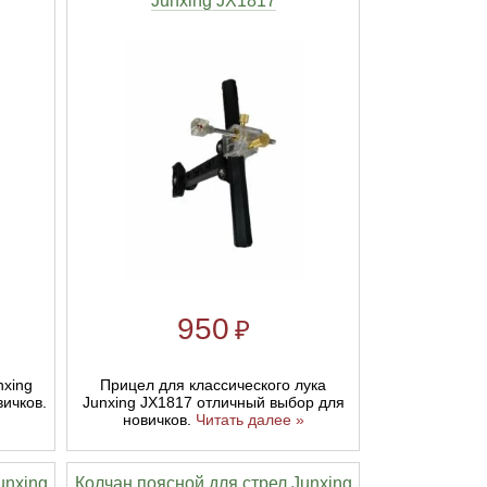
Junxing JX1817
950
₽
Прицел для классического лука
nxing
Junxing JX1817 отличный выбор для
ичков.
новичков.
Читать далее »
unxing
Колчан поясной для стрел Junxing