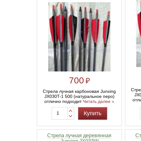
700
₽
Стре
Стрела лучная карбоновая Junxing
JX
JX030T-1 500 (натуральное перо)
отл
отлично подходит
Читать далее »
Купить
Стрела лучная деревянная
Cт