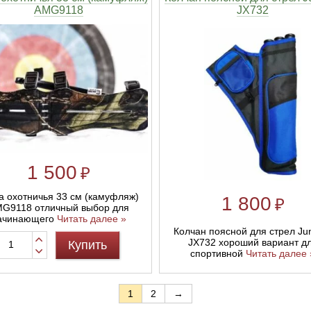
AMG9118
JX732
1 500
₽
а охотничья 33 см (камуфляж)
1 800
₽
G9118 отличный выбор для
ачинающего
Читать далее »
Колчан поясной для стрел Ju
JX732 хороший вариант д
Купить
спортивной
Читать далее 
1
2
→