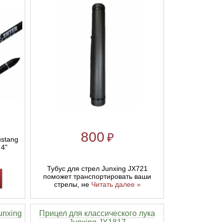
800
₽
ustang
4"
Тубус для стрел Junxing JX721
поможет транспортировать ваши
стрелы, не
Читать далее »
unxing
Прицел для классического лука