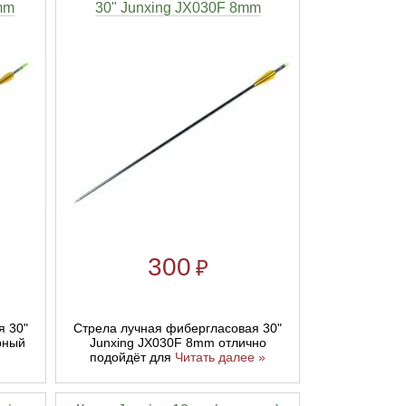
mm
30" Junxing JX030F 8mm
300
₽
я 30"
Стрела лучная фибергласовая 30"
рный
Junxing JX030F 8mm отлично
подойдёт для
Читать далее »