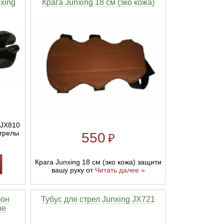
xing
Крага Junxing 18 см (эко кожа)
 JX810
трелы
550
₽
Крага Junxing 18 см (эко кожа) защити
вашу руку от
Читать далее »
бон
Тубус для стрел Junxing JX721
ое