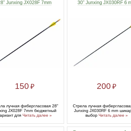
28" Junxing JX028F 7mm
30" Junxing JX030RF 6 
150
200
₽
₽
ла лучная фибергласовая 28"
Стрела лучная фибергласова
xing JX028F 7mm бюджетный
Junxing JX030RF 6 mm шика
ариант для
Читать далее »
выбор
Читать далее »