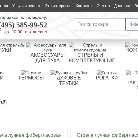
тели
Услуги и ремонт
Это интересно
Контакты
Оплата
Доставка
В
те заказ по телефону:
(495) 585-99-52
На
0 до 20:00 ежедневно
ЛУКИ
НОЖ
АКСЕССУАРЫ
СТРЕЛЫ И
ДЛЯ ЛУКА
КОМПЛЕКТУЮЩИЕ
РИ
ТЕРМОСЫ
ДУХОВЫЕ
РОГАТКИ
ТАК
ТРУБКИ
тай)
ела лучная фибергласовая
Стрела лучная фиберглас