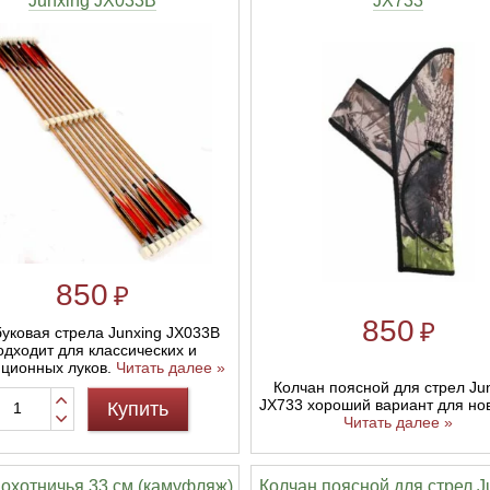
Junxing JX033B
JX733
850
₽
850
₽
уковая стрела Junxing JX033B
одходит для классических и
иционных луков.
Читать далее »
Колчан поясной для стрел Ju
JX733 хороший вариант для нов
Купить
Читать далее »
 охотничья 33 см (камуфляж)
Колчан поясной для стрел J