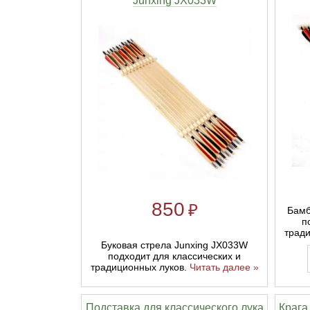
Junxing JX033W
850
₽
Бамб
п
трад
Буковая стрела Junxing JX033W
подходит для классических и
традиционных луков.
Читать далее »
Подставка для классического лука
Крага