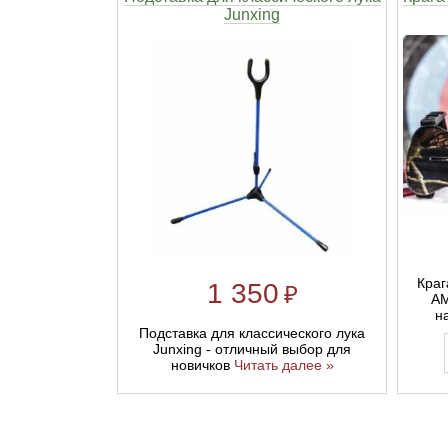
Junxing
Краг
1 350
₽
AM
н
Подставка для классического лука
Junxing - отличный выбор для
новичков
Читать далее »