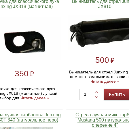
чка для классического лука
Выниматель для стрел Jun
unxing JX818 (магнитная)
JX810
500
₽
350
Выниматель для стрел Junxing
₽
поможет вам вынимать ваши с
Читать далее »
очка для классического лука
ing JX818 (магнитная) лучший
Купить
выбор для
Читать далее »
а лучная карбонова Junxing
Стрела лучная микс кар
0T 340 (натуральное перо)
Mustang 500 натуральн
оперение 4"