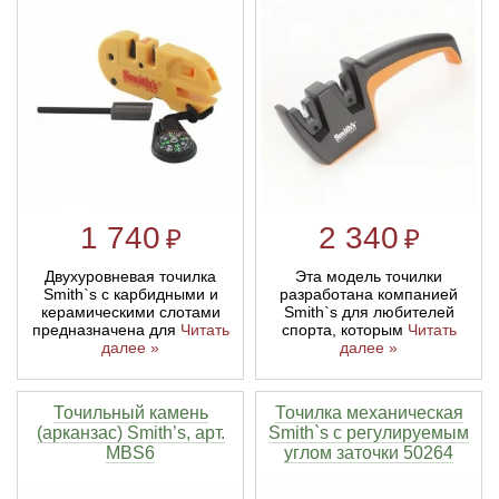
1 740
2 340
₽
₽
Двухуровневая точилка
Эта модель точилки
Smith`s с карбидными и
разработана компанией
керамическими слотами
Smith`s для любителей
предназначена для
Читать
спорта, которым
Читать
далее »
далее »
Точильный камень
Точилка механическая
(арканзас) Smith’s, арт.
Smith`s с регулируемым
MBS6
углом заточки 50264