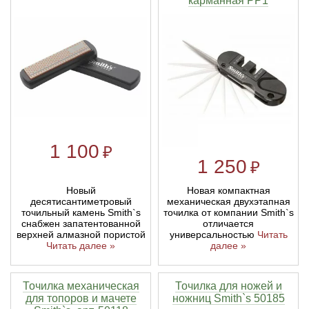
карманная PP1
1 100
₽
1 250
₽
Новый
Новая компактная
десятисантиметровый
механическая двухэтапная
точильный камень Smith`s
точилка от компании Smith`s
снабжен запатентованной
отличается
верхней алмазной пористой
универсальностью
Читать
Читать далее »
далее »
Точилка механическая
Точилка для ножей и
для топоров и мачете
ножниц Smith`s 50185