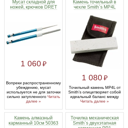
Мусат складной для
Камень точильный в
ножей, крючков DRET
чехле Smith`s MP4L
1 060
₽
1 080
₽
Вопреки распространенному
убеждению, мусат
Точильный камень MP4L от
используется не для заточки
Smith’s олицетворяет собой
сильно затупленного
Читать
идеальный баланс между
далее »
Читать далее »
Камень алмазный
Точилка механическая
карманный 10см 50363
Smith`s двухэтапная