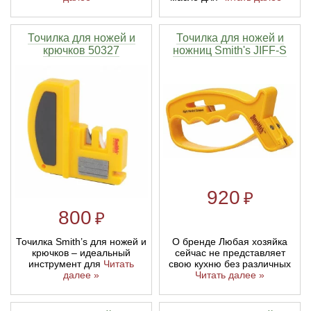
Линейки для настройки лука
Охотничьи ножи
Точилка для ножей и
Точилка для ножей и
крючков 50327
ножниц Smith's JIFF-S
Полочки для лука
Ножи складные
Кликеры для лука
Плунжеры для лука
Киссеры для лука
920
₽
800
₽
О бренде Любая хозяйка
Точилка Smith’s для ножей и
сейчас не представляет
крючков – идеальный
свою кухню без различных
инструмент для
Читать
Читать далее »
далее »