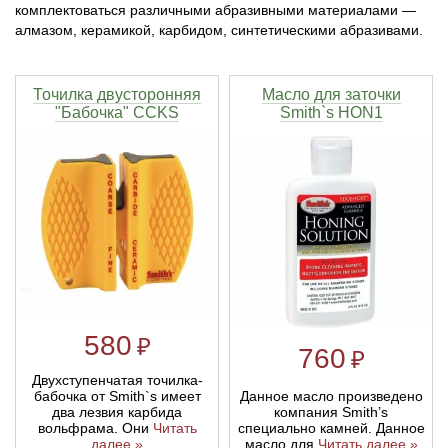
комплектоваться различными абразивными материалами —
алмазом, керамикой, карбидом, синтетическими абразивами.
Тетивы и тросы для арбалетов
Подставки для лука
Инсерты для арбалетных стрел
Тычковые ножи
Механические точилки для ножей
Натяжители для арбалетов
Ремни и петли
Инсерты для лучных стрел
Непальские кукри
Паста для полировки ножей
Точилка двусторонняя
Масло для заточки
"Бабочка" CCKS
Smith`s HON1
Тетива для лука, нити
Стрелы для арбалета
Ножи тактические
Рукоятки для лука
Стрелы для лука
Ножи танто
Плечи для лука
Выниматели для стрел
Топоры
Нагрудники
Топорики-томагавки
580
₽
Краги для стрельбы
Ножи известных брендов
760
₽
Двухступенчатая точилка-
Напальчники для классических луков
Мультитулы
Данное масло произведено
бабочка от Smith`s имеет
компания Smith’s
два лезвия карбида
специально камней. Данное
вольфрама. Они
Читать
масло для
Читать далее »
далее »
Перчатки для традиционных луков
Метательные ножи