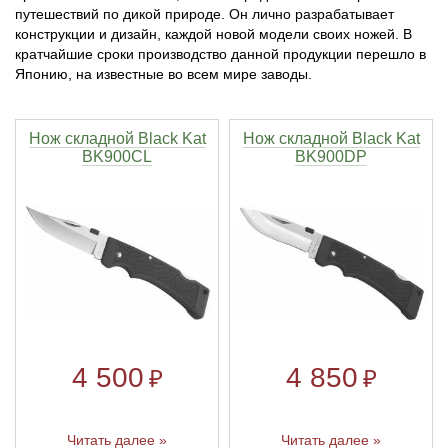
путешествий по дикой природе. Он лично разрабатывает
конструкции и дизайн, каждой новой модели своих ножей. В
Тетивы и тросы для арбалетов
Подставки для лука
Инсерты для арбалетных стрел
Тычковые ножи
Механические точилки для ножей
кратчайшие сроки производство данной продукции перешло в
Японию, на известные во всем мире заводы.
Натяжители для арбалетов
Ремни и петли
Инсерты для лучных стрел
Непальские кукри
Паста для полировки ножей
Тетива для лука, нити
Стрелы для арбалета
Ножи тактические
Нож складной Black Kat
Нож складной Black Kat
BK900CL
BK900DP
Рукоятки для лука
Стрелы для лука
Ножи танто
Плечи для лука
Выниматели для стрел
Топоры
Нагрудники
Топорики-томагавки
Краги для стрельбы
Ножи известных брендов
4 500
4 850
₽
₽
Напальчники для классических луков
Мультитулы
Читать далее »
Читать далее »
Перчатки для традиционных луков
Метательные ножи