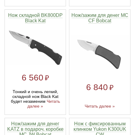
Линейки для настройки лука
Охотничьи ножи
Нож складной BK800DP
Нож/зажим для денег MC
Black Kat
CF Bobcat
Полочки для лука
Ножи складные
Кликеры для лука
Плунжеры для лука
6 560
Киссеры для лука
₽
6 840
₽
Тонкий и очень легкий,
складной нож Black Kat
будет незаменим
Читать
далее »
Читать далее »
Нож/зажим для денег
Нож с фиксированным
KATZ в подароч. коробке
клинком Yukon K300UK
MC JW Bobcat
CW